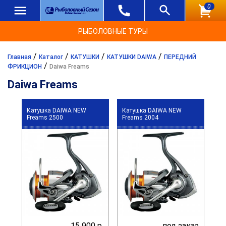
0
РЫБОЛОВНЫЕ ТУРЫ
/
/
/
/
Главная
Каталог
КАТУШКИ
КАТУШКИ DAIWA
ПЕРЕДНИЙ
/
ФРИКЦИОН
Daiwa Freams
Daiwa Freams
Катушка DAIWA NEW
Катушка DAIWA NEW
Freams 2500
Freams 2004
15 900 р.
под заказ