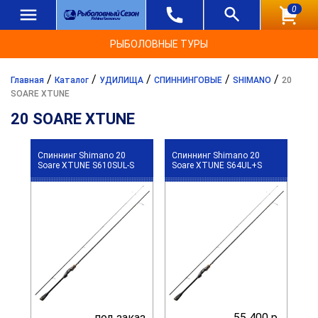
0
РЫБОЛОВНЫЕ ТУРЫ
/
/
/
/
/
Главная
Каталог
УДИЛИЩА
СПИННИНГОВЫЕ
SHIMANO
20
SOARE XTUNE
20 SOARE XTUNE
Спиннинг Shimano 20
Спиннинг Shimano 20
Soare XTUNE S610SUL-S
Soare XTUNE S64UL+S
под заказ
55 400 р.