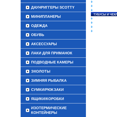
СНАСТИ НА ЛО
КАТУШКИ
ДАУНРИГГЕРЫ SCOTTY
УДИЛИЩА
ТУБУСЫ И ЧЕХ
МИНИПЛАНЕРЫ
ЛЕСКИ И ШНУР
ПРИМАНКИ
ОДЕЖДА
ГРУЗА/ДЖИГ-Г
ФУРНИТУРА
ОБУВЬ
АКСЕССУАРЫ
ЛАКИ ДЛЯ ПРИМАНОК
ПОДВОДНЫЕ КАМЕРЫ
ЭХОЛОТЫ
ЗИМНЯЯ РЫБАЛКА
СУМКИ/РЮКЗАКИ
ЯЩИКИ/КОРОБКИ
ИЗОТЕРМИЧЕСКИЕ
КОНТЕЙНЕРЫ