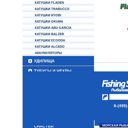
КАТУШКИ FLADEN
КАТУШКИ TRABUCCO
КАТУШКИ RYOBI
КАТУШКИ OKUMA
КАТУШКИ ABU GARCIA
КАТУШКИ BALZER
КАТУШКИ ECOODA
КАТУШКИ ALCEDO
АККУМУЛЯТОРЫ
УДИЛИЩА
ТУБУСЫ И ЧЕХЛЫ
ЛЕСКИ И ШНУРЫ
ПРИМАНКИ
ГРУЗА/ДЖИГ-ГОЛОВКИ
8-(499)
ФУРНИТУРА
НАБОРЫ РЫБОЛОВНЫХ
СНАСТЕЙ
МОРСКАЯ РЫБ