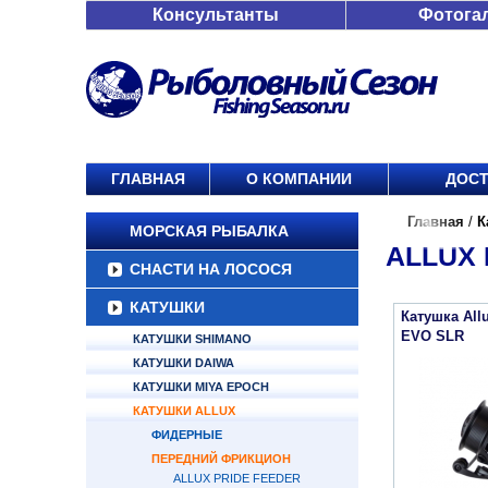
Консультанты
Фотога
ГЛАВНАЯ
О КОМПАНИИ
ДОСТ
Главная
/
К
МОРСКАЯ РЫБАЛКА
ALLUX 
СНАСТИ НА ЛОСОСЯ
КАТУШКИ
Катушка All
EVO SLR
КАТУШКИ SHIMANO
КАТУШКИ DAIWA
КАТУШКИ MIYA EPOCH
КАТУШКИ ALLUX
ФИДЕРНЫЕ
ПЕРЕДНИЙ ФРИКЦИОН
ALLUX PRIDE FEEDER