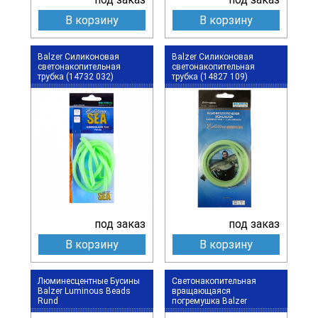
В корзину
В корзину
Balzer Силиконовая
Balzer Силиконовая
светонакопительная
светонакопительная
трубка (14732 032)
трубка (14827 109)
под заказ
под заказ
В корзину
В корзину
Люминесцентные Бусины
Светонакопительная
Balzer Luminous Beads
вращающаяся
Rund
погремушка Balzer