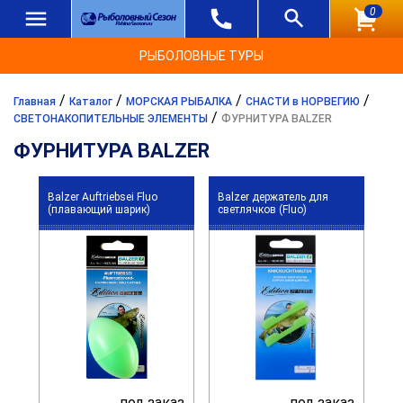
0
РЫБОЛОВНЫЕ ТУРЫ
/
/
/
/
Главная
Каталог
МОРСКАЯ РЫБАЛКА
СНАСТИ в НОРВЕГИЮ
/
СВЕТОНАКОПИТЕЛЬНЫЕ ЭЛЕМЕНТЫ
ФУРНИТУРА BALZER
ФУРНИТУРА BALZER
Balzer Auftriebsei Fluo
Balzer держатель для
(плавающий шарик)
светлячков (Fluo)
под заказ
под заказ