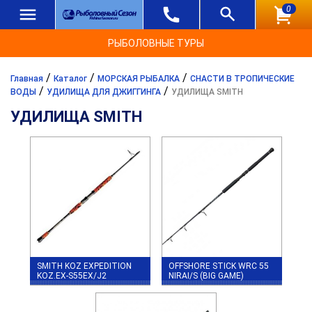
0
РЫБОЛОВНЫЕ ТУРЫ
/
/
/
Главная
Каталог
МОРСКАЯ РЫБАЛКА
СНАСТИ В ТРОПИЧЕСКИЕ
/
/
ВОДЫ
УДИЛИЩА ДЛЯ ДЖИГГИНГА
УДИЛИЩА SMITH
УДИЛИЩА SMITH
SMITH KOZ EXPEDITION
OFFSHORE STICK WRC 55
KOZ.EX-S55EX/J2
NIRAI/S (BIG GAME)