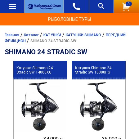
0
РЫБОЛОВНЫЕ ТУРЫ
/
/
/
/
Главная
Каталог
КАТУШКИ
КАТУШКИ SHIMANO
ПЕРЕДНИЙ
/
ФРИКЦИОН
SHIMANO 24 STRADIC SW
SHIMANO 24 STRADIC SW
Катушка Shimano 24
Катушка Shimano 24
Stradic SW 14000XG
Stradic SW 10000HG
34 000 р.
35 000 р.