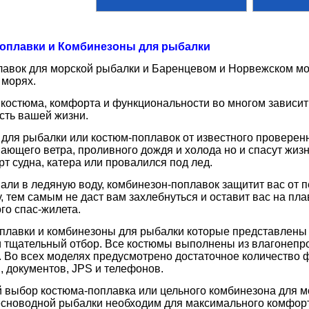
оплавки и Комбинезоны для рыбалки
авок для морской рыбалки и Баренцевом и Норвежском мо
 морях.
 костюма, комфорта и функциональности во многом зависит
сть вашей жизни.
для рыбалки или костюм-поплавок от известного проверен
ающего ветра, проливного дождя и холода но и спасут жизн
рт судна, катера или провалился под лед.
али в ледяную воду, комбинезон-поплавок защитит вас от 
у, тем самым не даст вам захлебнуться и оставит вас на п
го спас-жилета.
плавки и комбинезоны для рыбалки которые представлены
 тщательный отбор. Все костюмы выполнены из влагонепро
 Во всех моделях предусмотрено достаточное количество
, документов, JPS и телефонов.
выбор костюма-поплавка или цельного комбинезона для мо
сноводной рыбалки необходим для максимального комфорта