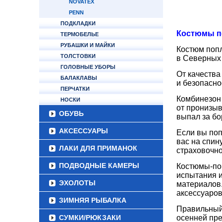
NOVATEX
PENN
ПОДКЛАДКИ
Костюмы п
ТЕРМОБЕЛЬЕ
РУБАШКИ И МАЙКИ
Костюм попл
ТОЛСТОВКИ
в Северных
ГОЛОВНЫЕ УБОРЫ
От качества
БАЛАКЛАВЫ
и безопасно
ПЕРЧАТКИ
Комбинезон 
НОСКИ
от пронизыв
ОБУВЬ
выпал за бо
АКСЕССУАРЫ
Если вы поп
вас на спин
ЛАКИ ДЛЯ ПРИМАНОК
страховочно
ПОДВОДНЫЕ КАМЕРЫ
Костюмы-по
испытания и
ЭХОЛОТЫ
материалов.
аксессуаров
ЗИМНЯЯ РЫБАЛКА
Правильный 
СУМКИ/РЮКЗАКИ
осенней пре