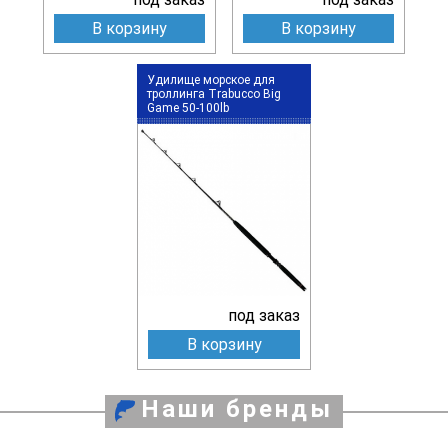
В корзину
В корзину
Удилище морское для
троллинга Trabucco Big
Game 50-100lb
под заказ
В корзину
Наши бренды