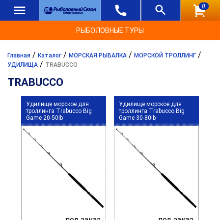
0
РЫБОЛОВНЫЕ ТУРЫ
/
/
/
/
Главная
Каталог
МОРСКАЯ РЫБАЛКА
МОРСКОЙ ТРОЛЛИНГ
/
УДИЛИЩА
TRABUCCO
TRABUCCO
Удилище морское для
Удилище морское для
троллинга Trabucco Big
троллинга Trabucco Big
Game 20-50lb
Game 30-80lb
под заказ
под заказ