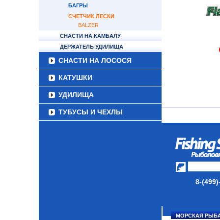
БАГРЫ
СЧЕТЧИК ЛЕСКИ
BALZER
СНАСТИ НА КАМБАЛУ
ДЕРЖАТЕЛЬ УДИЛИЩА
СНАСТИ НА ЛОСОСЯ
КАТУШКИ
УДИЛИЩА
ТУБУСЫ И ЧЕХЛЫ
ЛЕСКИ И ШНУРЫ
ПРИМАНКИ
ГРУЗА/ДЖИГ-ГОЛОВКИ
ФУРНИТУРА
8-(499)
НАБОРЫ РЫБОЛОВНЫХ
СНАСТЕЙ
МОРСКАЯ РЫБ