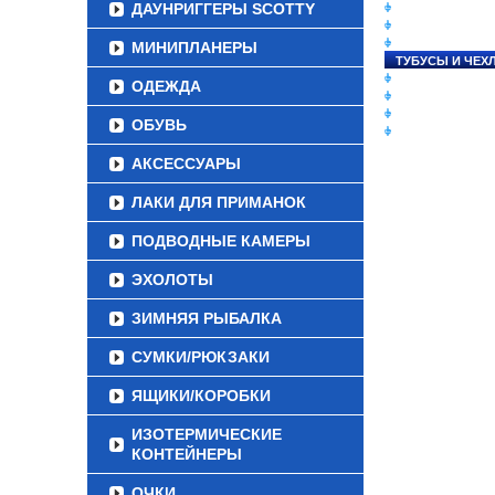
ДАУНРИГГЕРЫ SCOTTY
СНАСТИ НА ЛО
КАТУШКИ
УДИЛИЩА
МИНИПЛАНЕРЫ
ТУБУСЫ И ЧЕХ
ЛЕСКИ И ШНУР
ОДЕЖДА
ПРИМАНКИ
ГРУЗА/ДЖИГ-Г
ОБУВЬ
ФУРНИТУРА
АКСЕССУАРЫ
ЛАКИ ДЛЯ ПРИМАНОК
ПОДВОДНЫЕ КАМЕРЫ
ЭХОЛОТЫ
ЗИМНЯЯ РЫБАЛКА
СУМКИ/РЮКЗАКИ
ЯЩИКИ/КОРОБКИ
ИЗОТЕРМИЧЕСКИЕ
КОНТЕЙНЕРЫ
ОЧКИ