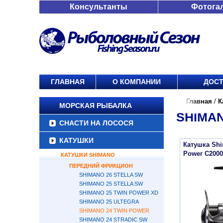
Консультанты
Фотога
ГЛАВНАЯ
О КОМПАНИИ
ДОСТ
Главная
/
К
МОРСКАЯ РЫБАЛКА
SHIMAN
СНАСТИ НА ЛОСОСЯ
КАТУШКИ
Катушка Shi
Power C200
КАТУШКИ SHIMANO
ПЕРЕДНИЙ ФРИКЦИОН
SHIMANO 26 STELLA SW
SHIMANO 25 STELLA SW
SHIMANO 25 TWIN POWER XD
SHIMANO 25 ULTEGRA
SHIMANO 24 TWIN POWER
SHIMANO 24 STRADIC SW