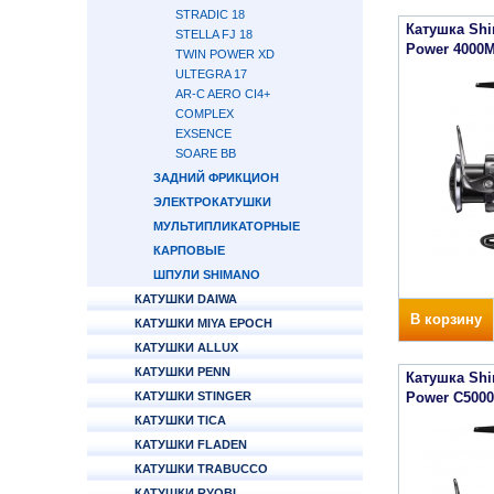
STRADIC 18
Катушка Shi
STELLA FJ 18
Power 4000
TWIN POWER XD
ULTEGRA 17
AR-C AERO CI4+
COMPLEX
EXSENCE
SOARE BB
ЗАДНИЙ ФРИКЦИОН
ЭЛЕКТРОКАТУШКИ
МУЛЬТИПЛИКАТОРНЫЕ
КАРПОВЫЕ
ШПУЛИ SHIMANO
КАТУШКИ DAIWA
В корзину
КАТУШКИ MIYA EPOCH
КАТУШКИ ALLUX
КАТУШКИ PENN
Катушка Shi
КАТУШКИ STINGER
Power C500
КАТУШКИ TICA
КАТУШКИ FLADEN
КАТУШКИ TRABUCCO
КАТУШКИ RYOBI