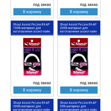
под заказ
под заказ
В корзину
В корзину
Shout Assist Pe Line 89-AP
Shout Assist Pe Line 89-AP
150lb материал для
200lb материал для
изготовления ассист-лайн
изготовления ассист-лайн
под заказ
под заказ
В корзину
В корзину
Shout Assist Pe Line 89-AP
Shout Assist Pe Line 89-AP
300lb материал для
50lb материал для
изготовления ассист-лайн
изготовления ассист-лайн