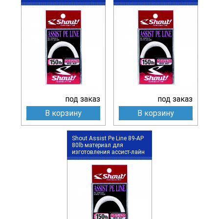
под заказ
под заказ
В корзину
В корзину
Shout Assist Pe Line 89-AP
80lb материал для
изготовления ассист-лайн