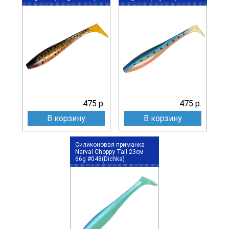
475 р.
475 р.
В корзину
В корзину
Силиконовая приманка
Narval Choppy Tail 23см
66g #048(Dichka)