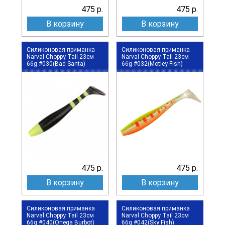
475 р.
475 р.
В корзину
В корзину
Силиконовая приманка
Силиконовая приманка
Narval Choppy Tail 23см
Narval Choppy Tail 23см
66g #030(Bad Santa)
66g #032(Motley Fish)
475 р.
475 р.
В корзину
В корзину
Силиконовая приманка
Силиконовая приманка
Narval Choppy Tail 23см
Narval Choppy Tail 23см
66g #040(Onega Burbot)
66g #042(Sky Fish)