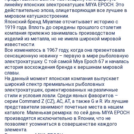
линейку японских электрокатушек MIYA EPOCH. Это
действительно эпоха, олицетворяющая все лучшее в
мировом катушкостроении.
Японский бренд Miyamae отсчитывает историю с
1919 года. Вплоть до середины прошлого столетия
компания прилежно занималась производством
изделий из металла, но не имела широкой мировой
известности.
Все изменилось в 1967 году, когда она презентовала
сенсационную новинку – первую в мире рыболовную
электрокатушку. С той самой Miya Epoch 67 и началась
история восхождения бренда к вершинам мировой
славы.
На данный момент японская компания выпускает
широкий спектр премиальных рыболовных
электрокатушек, ориентированных на различные
стили и условия ловли. Среди явных фаворитов –
серии Command Z (CZ), AC, AT, а также G и R. Их лучшие
представители занимают почетные места в нашем
каталоге. Маленькая ремарка: по сей день MIYA EPOCH
производятся исключительно в Японии, что не
позволяет усомниться в совершенстве каждого
элемента.