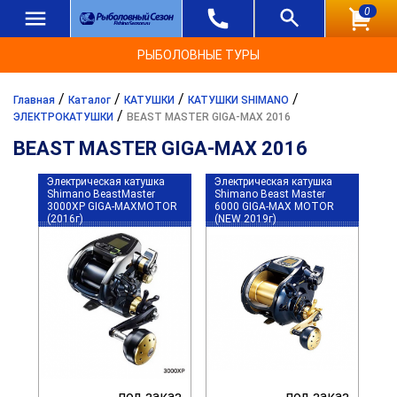
0
РЫБОЛОВНЫЕ ТУРЫ
/
/
/
/
Главная
Каталог
КАТУШКИ
КАТУШКИ SHIMANO
/
ЭЛЕКТРОКАТУШКИ
BEAST MASTER GIGA-MAX 2016
BEAST MASTER GIGA-MAX 2016
Электрическая катушка
Электрическая катушка
Shimano BeastMaster
Shimano Beast Master
3000XP GIGA-MAXMOTOR
6000 GIGA-MAX MOTOR
(2016г)
(NEW 2019г)
под заказ
под заказ