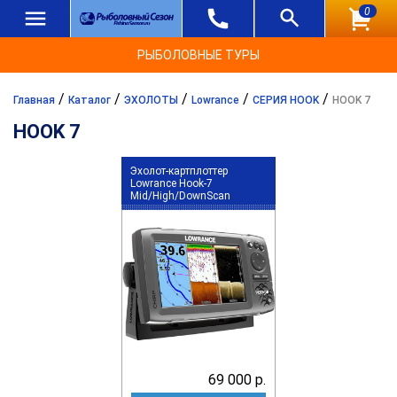
0
РЫБОЛОВНЫЕ ТУРЫ
/
/
/
/
/
Главная
Каталог
ЭХОЛОТЫ
Lowrance
СЕРИЯ HOOK
HOOK 7
HOOK 7
Эхолот-картплоттер
Lowrance Hook-7
Mid/High/DownScan
69 000 р.