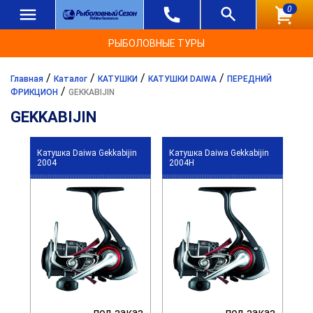
0
РЫБОЛОВНЫЕ ТУРЫ
/
/
/
/
Главная
Каталог
КАТУШКИ
КАТУШКИ DAIWA
ПЕРЕДНИЙ
/
ФРИКЦИОН
GEKKABIJIN
GEKKABIJIN
Катушка Daiwa Gekkabijin
Катушка Daiwa Gekkabijin
2004
2004H
под заказ
под заказ