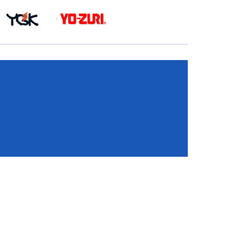
КА
И
И
ИЕ