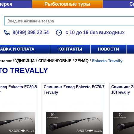
лерея
Рыболовные туры
С
8(499) 398 22 54
с 10 до 19 без выходных
АВКА И ОПЛАТА
КОНТАКТЫ
НОВОСТИ
аталог
/
УДИЛИЩА
/
СПИННИНГОВЫЕ
/
ZENAQ
/
Fokeeto Trevally
TO TREVALLY
naq Fokeeto FC80-5
Спиннинг Zenaq Fokeeto FC76-7
Спиннинг Z
y
Trevally
10Trevally