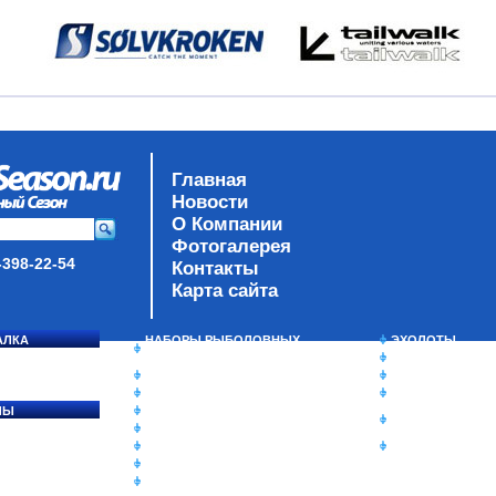
Главная
Новости
О Компании
Фотогалерея
-398-22-54
Контакты
Карта сайта
АЛКА
НАБОРЫ РЫБОЛОВНЫХ
ЭХОЛОТЫ
СОСЯ
СНАСТЕЙ
ЗИМНЯЯ РЫБАЛ
ДАУНРИГГЕРЫ SCOTTY
СУМКИ/РЮКЗАК
МИНИПЛАНЕРЫ
ЯЩИКИ/КОРОБК
ЛЫ
ОДЕЖДА
ИЗОТЕРМИЧЕСК
Ы
ОБУВЬ
КОНТЕЙНЕРЫ
АКСЕССУАРЫ
ОЧКИ
ОЛОВКИ
ЛАКИ ДЛЯ ПРИМАНОК
ПОДВОДНЫЕ КАМЕРЫ