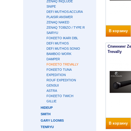
ZENAQ INQLUDE
SNIPE
DEFI MUTHOS ACCURA
PLAISIR ANSWER
ZENAQ NAKED
ZENAQ TOBIZO / TYPE R
В корзину
SAIRYU
FOKEETO IKARI DBL
DEFI MUTHOS
Спиннинг Ze
DEFI MUTHOS SONIO
Trevally
BAMBOO WORK
DAMPER
FOKEETO TREVALLY
FOKEETO TUNA
EXPEDITION
ROUF EXPEDITION
GENSUI
ASTRA
FOKEETO TWICH
GILLIE
HIDEUP
SMITH
GARY LOOMIS
В корзину
TENRYU