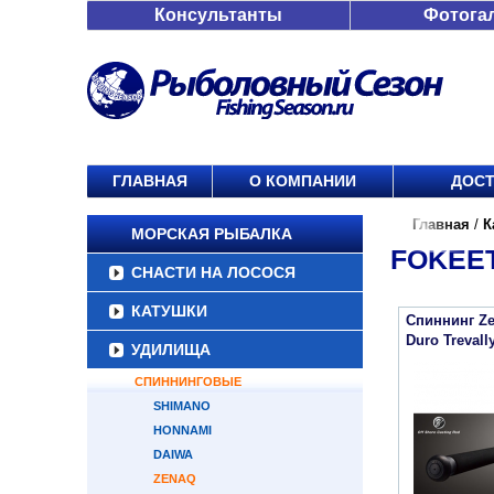
Консультанты
Фотога
ГЛАВНАЯ
О КОМПАНИИ
ДОСТ
Главная
/
К
МОРСКАЯ РЫБАЛКА
FOKEE
СНАСТИ НА ЛОСОСЯ
КАТУШКИ
Спиннинг Ze
Duro Trevall
УДИЛИЩА
СПИННИНГОВЫЕ
SHIMANO
HONNAMI
DAIWA
ZENAQ