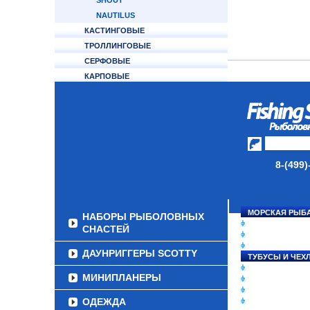
SHOUT
NAUTILUS
КАСТИНГОВЫЕ
ТРОЛЛИНГОВЫЕ
СЕРФОВЫЕ
КАРПОВЫЕ
ТУБУСЫ И ЧЕХЛЫ
ЛЕСКИ И ШНУРЫ
ПРИМАНКИ
8-(499)
ГРУЗА/ДЖИГ-ГОЛОВКИ
ФУРНИТУРА
МОРСКАЯ РЫБ
НАБОРЫ РЫБОЛОВНЫХ
СНАСТИ НА ЛО
СНАСТЕЙ
КАТУШКИ
УДИЛИЩА
ДАУНРИГГЕРЫ SCOTTY
ТУБУСЫ И ЧЕХ
ЛЕСКИ И ШНУР
МИНИПЛАНЕРЫ
ПРИМАНКИ
ГРУЗА/ДЖИГ-Г
ОДЕЖДА
ФУРНИТУРА