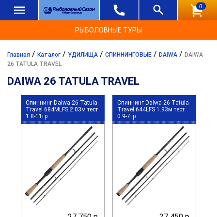
0
РЫБОЛОВНЫЕ ТУРЫ
/
/
/
/
/
Главная
Каталог
УДИЛИЩА
СПИННИНГОВЫЕ
DAIWA
DAIWA
26 TATULA TRAVEL
DAIWA 26 TATULA TRAVEL
Спиннинг Daiwa 26 Tatula
Спиннинг Daiwa 26 Tatula
Travel 684MLFS 2.03м тест
Travel 644LFS 1.93м тест
1.8-11гр
0.9-7гр
27 750 р.
27 450 р.