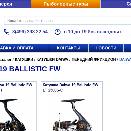
лерея
Рыболовные туры
С
8(499) 398 22 54
с 10 до 19 без выходных
АВКА И ОПЛАТА
КОНТАКТЫ
НОВОСТИ
аталог
/
КАТУШКИ
/
КАТУШКИ DAIWA
/
ПЕРЕДНИЙ ФРИКЦИОН
/
DAIWA
19 BALLISTIC FW
a 19 Ballistic FW
Катушка Daiwa 19 Ballistic FW
H
LT 2500S-C