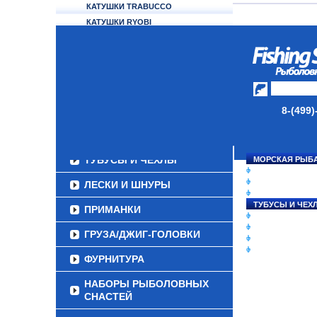
КАТУШКИ TRABUCCO
КАТУШКИ RYOBI
КАТУШКИ OKUMA
КАТУШКИ ABU GARCIA
КАТУШКИ BALZER
КАТУШКИ ECOODA
КАТУШКИ ALCEDO
8-(499)
АККУМУЛЯТОРЫ
УДИЛИЩА
ТУБУСЫ И ЧЕХЛЫ
МОРСКАЯ РЫБ
СНАСТИ НА ЛО
КАТУШКИ
ЛЕСКИ И ШНУРЫ
УДИЛИЩА
ТУБУСЫ И ЧЕХ
ПРИМАНКИ
ЛЕСКИ И ШНУР
ПРИМАНКИ
ГРУЗА/ДЖИГ-ГОЛОВКИ
ГРУЗА/ДЖИГ-Г
ФУРНИТУРА
ФУРНИТУРА
НАБОРЫ РЫБОЛОВНЫХ
СНАСТЕЙ