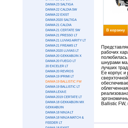
DAIWA 23 SALTIGA
DAIWA 22 CALDIA SW
DAIWA 22 EXIST
DAIWA 2020 SALTIGA
DAIWA 21 CALDIA
В корзину
DAIWA 21 CERTATE SW
DAIWA 21 PRESSO LT
DAIWA 21 LUVIAS AIRITY LT
DAIWA 21 FREAMS LT
Представляе
DAIWA 2020 LUVIAS LT
рабочих хар
DAIWA 20 GEKKABIJIN X
полюбилась 
DAIWA 20 FUEGO LT
шнурами мал
20 EXCELER LT
лучших трад
DAIWA 20 REVROS
Ее корпус и
DAIWA 19 IPRIMI LT
сверхточной
DAIWA 19 BALLISTIC FW
обеспечивае
DAIWA 19 BALLISTIC LT
облегченная
DAIWA LEXA E
реализована
DAIWA 2019 CERTATE LT
эргономичны
DAIWA 18 GEKKABIJIN MX
Ballistic F
GEKKABIJIN
DAIWA 18 NINJA LT
DAIWA 18 NINJA MATCH &
FEEDER LT
DAIWA 18 EXIST