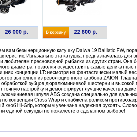
26 000 р.
22 800 р.
В корзину
м вам безынерционную катушку Daiwa 19 Ballistic FW, п
актеристик. Изначально эта катушка предназначалась для в
и любителям пресноводной рыбалки из других стран. Она б
ого диаметра, позволяя осуществлять самые деликатные п
ициях концепции LT: несмотря на фантастически малый вес
 ротор выполнен из революционного карбона ZAION. Глав
 обработкой зубцов дюралюминиевой шестерни и высокой
т точную настройку и демонстрирует лучшие качества даже
 алюминиевая шпуля ABS создана специально для дальних
 по концепции Cross Wrap и снабжена роликом противозакр
й кноб Hi-Grip, которым увенчана надежная рукоять. Слово
W, ни единой секунды не пожалеете о сделанном выборе!