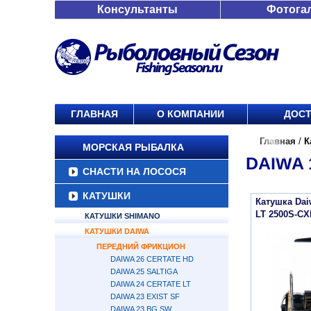
Консультанты
Фотога
ГЛАВНАЯ
О КОМПАНИИ
ДОСТ
Главная
/
К
МОРСКАЯ РЫБАЛКА
DAIWA 
СНАСТИ НА ЛОСОСЯ
КАТУШКИ
Катушка Daiw
LT 2500S-CX
КАТУШКИ SHIMANO
КАТУШКИ DAIWA
ПЕРЕДНИЙ ФРИКЦИОН
DAIWA 26 CERTATE HD
DAIWA 25 SALTIGA
DAIWA 24 CERTATE LT
DAIWA 23 EXIST SF
DAIWA 23 BG SW