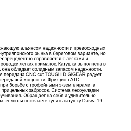
оражающую альянсом надежности и превосходных
нутрияпонского рынка в береговом варианте, но
еспрецедентно справляется с лесками и
роводки легких приманок. Катушка выполнена в
, она обладает солидным запасом надежности.
ная передача CNC cut TOUGH DIGIGEAR радует
 передачей мощности. Фрикцион ATD
 при борьбе с трофейными экземплярами, а
 прицельных забросов. Система лесоукладки
учивания. Обращает на себя и удивительно
м, если вы пожелаете купить катушку Daiwa 19