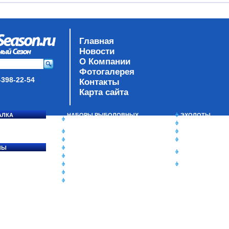
Главная
Новости
О Компании
Фотогалерея
-398-22-54
Контакты
Карта сайта
АЛКА
НАБОРЫ РЫБОЛОВНЫХ
ЭХОЛОТЫ
СОСЯ
СНАСТЕЙ
ЗИМНЯЯ РЫБАЛ
ДАУНРИГГЕРЫ SCOTTY
СУМКИ/РЮКЗАК
МИНИПЛАНЕРЫ
ЯЩИКИ/КОРОБК
ЛЫ
ОДЕЖДА
ИЗОТЕРМИЧЕСК
Ы
ОБУВЬ
КОНТЕЙНЕРЫ
АКСЕССУАРЫ
ОЧКИ
ОЛОВКИ
ЛАКИ ДЛЯ ПРИМАНОК
ПОДВОДНЫЕ КАМЕРЫ