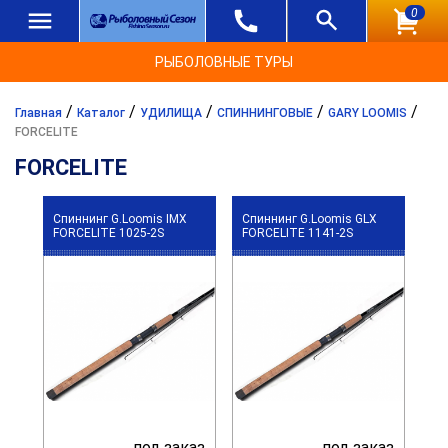
0
РЫБОЛОВНЫЕ ТУРЫ
/
/
/
/
/
Главная
Каталог
УДИЛИЩА
СПИННИНГОВЫЕ
GARY LOOMIS
FORCELITE
FORCELITE
Спиннинг G.Loomis IMX
Спиннинг G.Loomis GLX
FORCELITE 1025-2S
FORCELITE 1141-2S
под заказ
под заказ