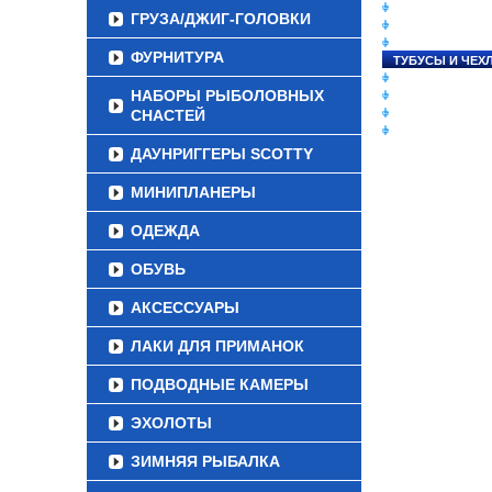
СНАСТИ НА ЛО
ГРУЗА/ДЖИГ-ГОЛОВКИ
КАТУШКИ
УДИЛИЩА
ФУРНИТУРА
ТУБУСЫ И ЧЕХ
ЛЕСКИ И ШНУР
НАБОРЫ РЫБОЛОВНЫХ
ПРИМАНКИ
СНАСТЕЙ
ГРУЗА/ДЖИГ-Г
ФУРНИТУРА
ДАУНРИГГЕРЫ SCOTTY
МИНИПЛАНЕРЫ
ОДЕЖДА
ОБУВЬ
АКСЕССУАРЫ
ЛАКИ ДЛЯ ПРИМАНОК
ПОДВОДНЫЕ КАМЕРЫ
ЭХОЛОТЫ
ЗИМНЯЯ РЫБАЛКА