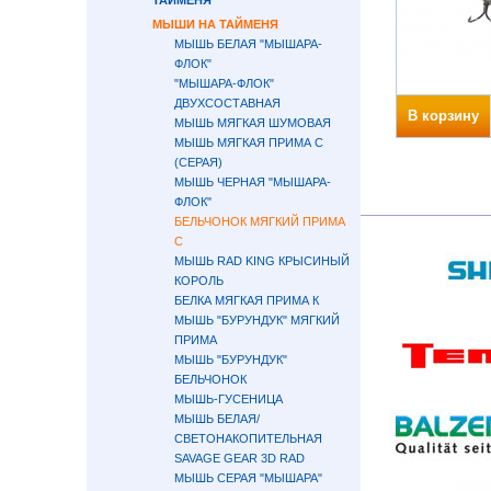
ТАЙМЕНЯ
МЫШИ НА ТАЙМЕНЯ
МЫШЬ БЕЛАЯ "МЫШАРА-
ФЛОК"
"МЫШАРА-ФЛОК"
ДВУХСОСТАВНАЯ
В корзину
МЫШЬ МЯГКАЯ ШУМОВАЯ
МЫШЬ МЯГКАЯ ПРИМА С
(СЕРАЯ)
МЫШЬ ЧЕРНАЯ "МЫШАРА-
ФЛОК"
БЕЛЬЧОНОК МЯГКИЙ ПРИМА
С
МЫШЬ RAD KING КРЫСИНЫЙ
КОРОЛЬ
БЕЛКА МЯГКАЯ ПРИМА К
МЫШЬ "БУРУНДУК" МЯГКИЙ
ПРИМА
МЫШЬ "БУРУНДУК"
БЕЛЬЧОНОК
МЫШЬ-ГУСЕНИЦА
МЫШЬ БЕЛАЯ/
СВЕТОНАКОПИТЕЛЬНАЯ
SAVAGE GEAR 3D RAD
МЫШЬ СЕРАЯ "МЫШАРА"