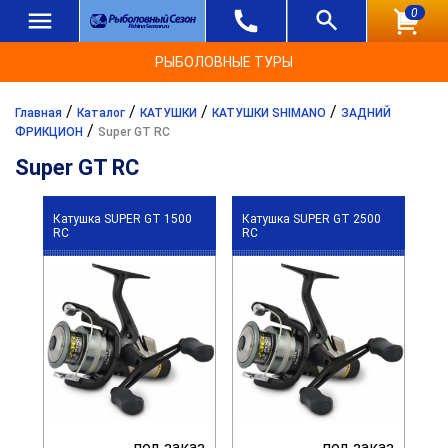
0
РЫБОЛОВНЫЕ ТУРЫ
/
/
/
/
Главная
Каталог
КАТУШКИ
КАТУШКИ SHIMANO
ЗАДНИЙ
/
ФРИКЦИОН
Super GT RC
Super GT RC
Катушка SUPER GT 1500
Катушка SUPER GT 2500
RC
RC
под заказ
под заказ