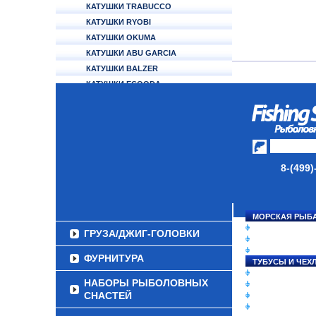
КАТУШКИ TRABUCCO
КАТУШКИ RYOBI
КАТУШКИ OKUMA
КАТУШКИ ABU GARCIA
КАТУШКИ BALZER
КАТУШКИ ECOODA
КАТУШКИ ALCEDO
АККУМУЛЯТОРЫ
УДИЛИЩА
ТУБУСЫ И ЧЕХЛЫ
8-(499)
ЛЕСКИ И ШНУРЫ
ПРИМАНКИ
МОРСКАЯ РЫБ
СНАСТИ НА ЛО
ГРУЗА/ДЖИГ-ГОЛОВКИ
КАТУШКИ
УДИЛИЩА
ФУРНИТУРА
ТУБУСЫ И ЧЕХ
ЛЕСКИ И ШНУР
НАБОРЫ РЫБОЛОВНЫХ
ПРИМАНКИ
СНАСТЕЙ
ГРУЗА/ДЖИГ-Г
ФУРНИТУРА