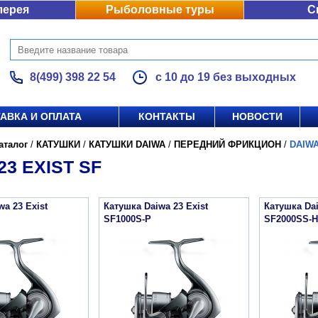
лерея
Рыболовные туры
С
8(499) 398 22 54
с 10 до 19 без выходных
АВКА И ОПЛАТА
КОНТАКТЫ
НОВОСТИ
аталог
/
КАТУШКИ
/
КАТУШКИ DAIWA
/
ПЕРЕДНИЙ ФРИКЦИОН
/
DAIWA
23 EXIST SF
wa 23 Exist
Катушка Daiwa 23 Exist
Катушка Dai
SF1000S-P
SF2000SS-H