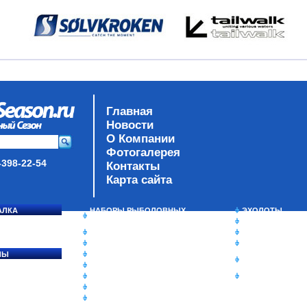
Главная
Новости
О Компании
Фотогалерея
-398-22-54
Контакты
Карта сайта
АЛКА
НАБОРЫ РЫБОЛОВНЫХ
ЭХОЛОТЫ
СОСЯ
СНАСТЕЙ
ЗИМНЯЯ РЫБАЛ
ДАУНРИГГЕРЫ SCOTTY
СУМКИ/РЮКЗАК
МИНИПЛАНЕРЫ
ЯЩИКИ/КОРОБК
ЛЫ
ОДЕЖДА
ИЗОТЕРМИЧЕСК
Ы
ОБУВЬ
КОНТЕЙНЕРЫ
АКСЕССУАРЫ
ОЧКИ
ОЛОВКИ
ЛАКИ ДЛЯ ПРИМАНОК
ПОДВОДНЫЕ КАМЕРЫ