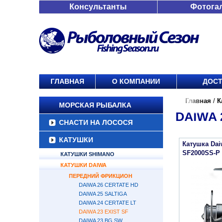
Консультанты
Фотога
ГЛАВНАЯ
О КОМПАНИИ
ДОСТ
Главная
/
К
МОРСКАЯ РЫБАЛКА
DAIWA 
СНАСТИ НА ЛОСОСЯ
КАТУШКИ
Катушка Dai
SF2000SS-P
КАТУШКИ SHIMANO
КАТУШКИ DAIWA
ПЕРЕДНИЙ ФРИКЦИОН
DAIWA 26 CERTATE HD
DAIWA 25 SALTIGA
DAIWA 24 CERTATE LT
DAIWA 23 EXIST SF
DAIWA 23 BG SW