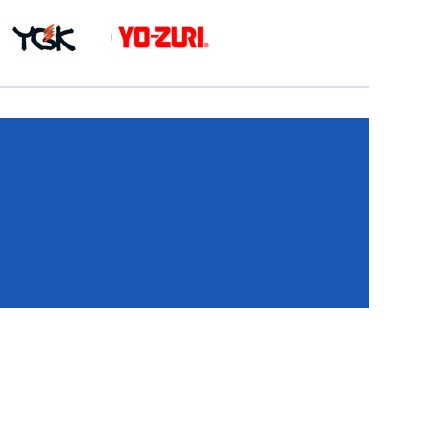
КА
И
И
ИЕ