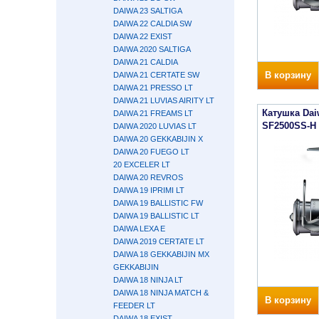
DAIWA 23 SALTIGA
DAIWA 22 CALDIA SW
DAIWA 22 EXIST
DAIWA 2020 SALTIGA
DAIWA 21 CALDIA
В корзину
DAIWA 21 CERTATE SW
DAIWA 21 PRESSO LT
DAIWA 21 LUVIAS AIRITY LT
Катушка Dai
DAIWA 21 FREAMS LT
SF2500SS-H
DAIWA 2020 LUVIAS LT
DAIWA 20 GEKKABIJIN X
DAIWA 20 FUEGO LT
20 EXCELER LT
DAIWA 20 REVROS
DAIWA 19 IPRIMI LT
DAIWA 19 BALLISTIC FW
DAIWA 19 BALLISTIC LT
DAIWA LEXA E
DAIWA 2019 CERTATE LT
DAIWA 18 GEKKABIJIN MX
GEKKABIJIN
DAIWA 18 NINJA LT
DAIWA 18 NINJA MATCH &
В корзину
FEEDER LT
DAIWA 18 EXIST