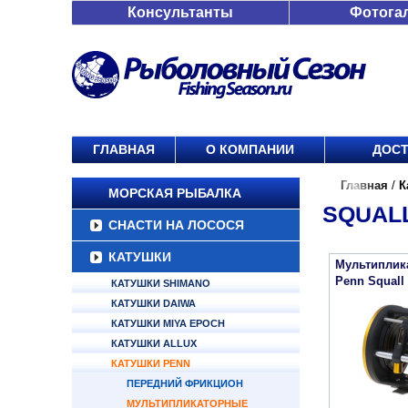
Консультанты
Фотога
ГЛАВНАЯ
О КОМПАНИИ
ДОСТ
Главная
/
К
МОРСКАЯ РЫБАЛКА
SQUALL
СНАСТИ НА ЛОСОСЯ
КАТУШКИ
Мультиплик
Penn Squall
КАТУШКИ SHIMANO
КАТУШКИ DAIWA
КАТУШКИ MIYA EPOCH
КАТУШКИ ALLUX
КАТУШКИ PENN
ПЕРЕДНИЙ ФРИКЦИОН
МУЛЬТИПЛИКАТОРНЫЕ