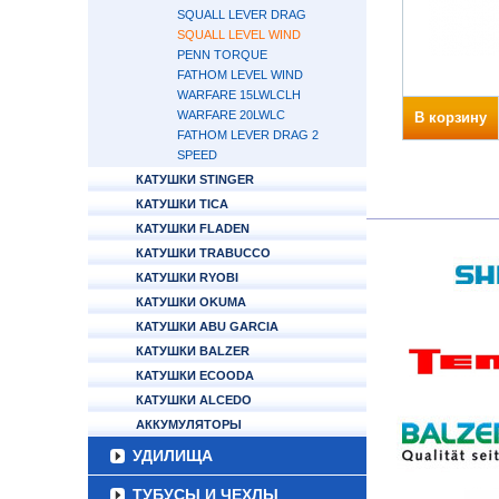
SQUALL LEVER DRAG
SQUALL LEVEL WIND
PENN TORQUE
FATHOM LEVEL WIND
WARFARE 15LWLCLH
WARFARE 20LWLC
В корзину
FATHOM LEVER DRAG 2
SPEED
КАТУШКИ STINGER
КАТУШКИ TICA
КАТУШКИ FLADEN
КАТУШКИ TRABUCCO
КАТУШКИ RYOBI
КАТУШКИ OKUMA
КАТУШКИ ABU GARCIA
КАТУШКИ BALZER
КАТУШКИ ECOODA
КАТУШКИ ALCEDO
АККУМУЛЯТОРЫ
УДИЛИЩА
ТУБУСЫ И ЧЕХЛЫ