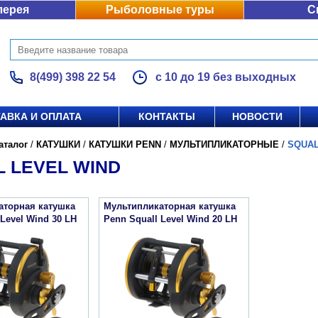
лерея
Рыболовные туры
С
8(499) 398 22 54
с 10 до 19 без выходных
АВКА И ОПЛАТА
КОНТАКТЫ
НОВОСТИ
аталог
/
КАТУШКИ
/
КАТУШКИ PENN
/
МУЛЬТИПЛИКАТОРНЫЕ
/
SQUAL
 LEVEL WIND
аторная катушка
Мультипликаторная катушка
 Level Wind 30 LH
Penn Squall Level Wind 20 LH