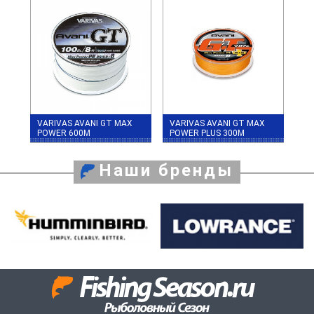
VARIVAS AVANI GT MAX
VARIVAS AVANI GT MAX
POWER 600М
POWER PLUS 300M
Наши бренды