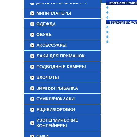
ДАУНРИГГЕРЫ SCOTTY
МОРСКАЯ РЫБ
СНАСТИ НА ЛО
МИНИПЛАНЕРЫ
КАТУШКИ
УДИЛИЩА
ТУБУСЫ И ЧЕХ
ОДЕЖДА
ЛЕСКИ И ШНУР
ПРИМАНКИ
ОБУВЬ
ГРУЗА/ДЖИГ-Г
ФУРНИТУРА
АКСЕССУАРЫ
ЛАКИ ДЛЯ ПРИМАНОК
ПОДВОДНЫЕ КАМЕРЫ
ЭХОЛОТЫ
ЗИМНЯЯ РЫБАЛКА
СУМКИ/РЮКЗАКИ
ЯЩИКИ/КОРОБКИ
ИЗОТЕРМИЧЕСКИЕ
КОНТЕЙНЕРЫ
ОЧКИ