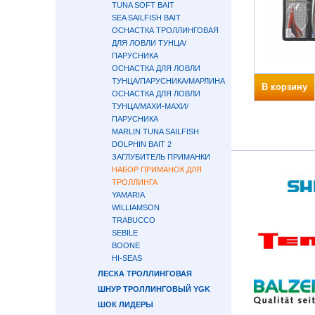
TUNA SOFT BAIT
SEA SAILFISH BAIT
ОСНАСТКА ТРОЛЛИНГОВАЯ
ДЛЯ ЛОВЛИ ТУНЦА/
ПАРУСНИКА
ОСНАСТКА ДЛЯ ЛОВЛИ
ТУНЦА/ПАРУСНИКА/МАРЛИНА
В корзину
ОСНАСТКА ДЛЯ ЛОВЛИ
ТУНЦА/МАХИ-МАХИ/
ПАРУСНИКА
MARLIN TUNA SAILFISH
DOLPHIN BAIT 2
ЗАГЛУБИТЕЛЬ ПРИМАНКИ
НАБОР ПРИМАНОК ДЛЯ
ТРОЛЛИНГА
YAMARIA
WILLIAMSON
TRABUCCO
SEBILE
BOONE
HI-SEAS
ЛЕСКА ТРОЛЛИНГОВАЯ
ШНУР ТРОЛЛИНГОВЫЙ YGK
ШОК ЛИДЕРЫ