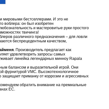
и мировыми бестселлерами. И это не
го воблера: он был изобретен
любознательность и мастеровитые руки простого
зможностях твичинга!
блеров различного предназначения – для ловли
ичаются беспрецедентным качеством,
тайменя
. Производитель предлагает как
воляет удовлетворить запросы самых
уживает линейка легендарных минноу Rapala
ным балансом и выразительной игрой. Они
ной фурнитурой VMC. Высокотехнологичное
но защищает приманку от коррозии и агрессивных
екомендуем обратить внимание на премиальные
анах ЕС.