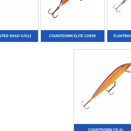
NTED SHAD XJS13
COUNTDOWN ELITE CDE95
FLOATIN
COUNTDOWN CD-11