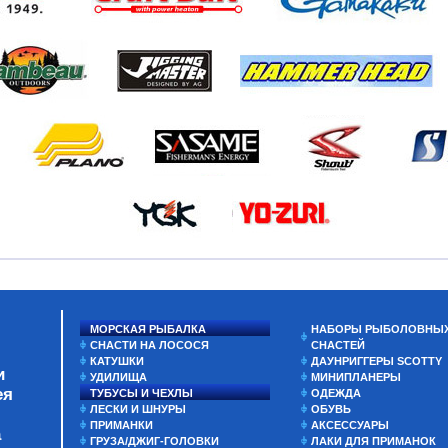
МОРСКАЯ РЫБАЛКА
НАБОРЫ РЫБОЛОВНЫ
СНАСТИ НА ЛОСОСЯ
СНАСТЕЙ
КАТУШКИ
ДАУНРИГГЕРЫ SCOTTY
и
УДИЛИЩА
МИНИПЛАНЕРЫ
ея
ТУБУСЫ И ЧЕХЛЫ
ОДЕЖДА
ЛЕСКИ И ШНУРЫ
ОБУВЬ
ПРИМАНКИ
АКСЕССУАРЫ
а
ГРУЗА/ДЖИГ-ГОЛОВКИ
ЛАКИ ДЛЯ ПРИМАНОК