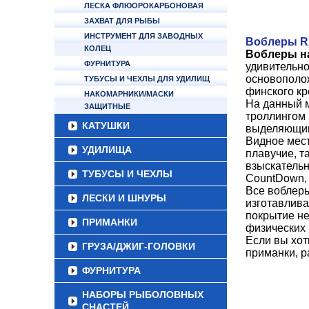
ЛЕСКА ФЛЮОРОКАРБОНОВАЯ
ЗАХВАТ ДЛЯ РЫБЫ
ИНСТРУМЕНТ ДЛЯ ЗАВОДНЫХ
Воблеры 
КОЛЕЦ
Воблеры на
ФУРНИТУРА
удивительно
основополож
ТУБУСЫ И ЧЕХЛЫ ДЛЯ УДИЛИЩ
финского кр
НАКОМАРНИКИ/МАСКИ
На данный м
ЗАЩИТНЫЕ
троллингом 
КАТУШКИ
выделяющим
Видное мес
УДИЛИЩА
плавучие, т
взыскательн
ТУБУСЫ И ЧЕХЛЫ
CountDown, 
Все воблеры
ЛЕСКИ И ШНУРЫ
изготавлива
покрытие не
ПРИМАНКИ
физических 
Если вы хо
ГРУЗА/ДЖИГ-ГОЛОВКИ
приманки, р
ФУРНИТУРА
НАБОРЫ РЫБОЛОВНЫХ
СНАСТЕЙ