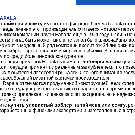
RAPALA
 тайменя и семгу
именитого финского бренда Rapala стал
, ведь именно этот производитель считается «отцом» перво
ником компании Лаури Рапала еще в 1934 году. Если б не 
естьянина, быть может, мир и не узнал бы о широчайших во
омент в модельный ряд компании входит аж 24 линейки во
и в заброс, пресноводной и морской рыбалки. Все они отл
 их среди большинства конкурентов.
то среди приманок Rapala занимают
воблеры на семгу и 
ак и тонущие приманки с различным заглублением, что поз
ых любителей лососевой рыбалки. Особого внимания засл
своеобразной визитной карточки производителя.
 Rapala отличаются продуманной конструкцией, великолеп
ются из ударопрочного пластика и снаряжаются премиаль
 только привлекает хищника за счет расцветки, но и надеж
воздействий.
тите
купить уловистый воблер на тайменя или семгу
, р
азработанные финскими экспертами и изготовленные в стр