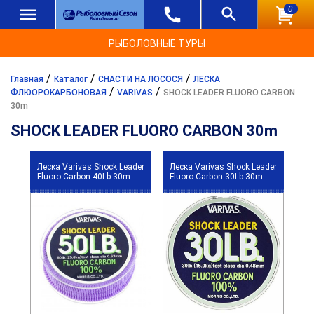
0
РЫБОЛОВНЫЕ ТУРЫ
/
/
/
Главная
Каталог
СНАСТИ НА ЛОСОСЯ
ЛЕСКА
/
/
ФЛЮОРОКАРБОНОВАЯ
VARIVAS
SHOCK LEADER FLUORO CARBON
30m
SHOCK LEADER FLUORO CARBON 30m
Леска Varivas Shock Leader
Леска Varivas Shock Leader
Fluoro Carbon 40Lb 30m
Fluoro Carbon 30Lb 30m