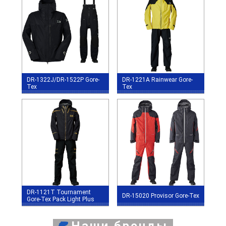
DR-1322J/DR-1522P Gore-
DR-1221A Rainwear Gore-
Tex
Tex
DR-1121T Tournament
DR-15020 Provisor Gore-Tex
Gore-Tex Pack Light Plus