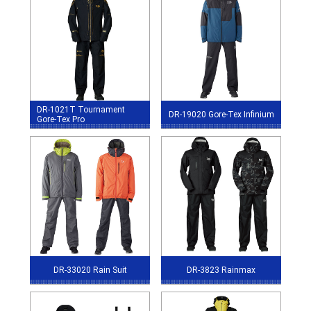
DR-1021T Tournament
DR-19020 Gore-Tex Infinium
Gore-Tex Pro
DR-33020 Rain Suit
DR-3823 Rainmax