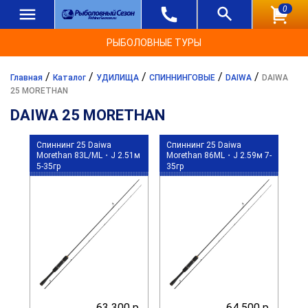
0
РЫБОЛОВНЫЕ ТУРЫ
/
/
/
/
/
Главная
Каталог
УДИЛИЩА
СПИННИНГОВЫЕ
DAIWA
DAIWA
25 MORETHAN
DAIWA 25 MORETHAN
Спиннинг 25 Daiwa
Спиннинг 25 Daiwa
Morethan 83L/ML・J 2.51м
Morethan 86ML・J 2.59м 7-
5-35гр
35гр
63 300 р.
64 500 р.