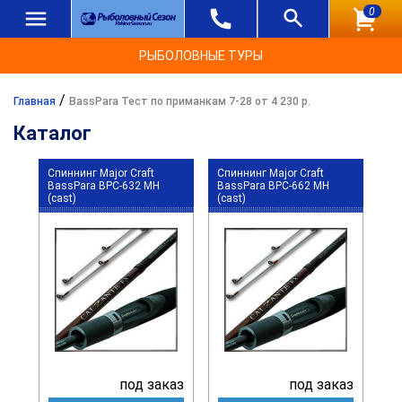
0
РЫБОЛОВНЫЕ ТУРЫ
/
Главная
BassPara Тест по приманкам 7-28 от 4 230 р.
Каталог
Спиннинг Major Craft
Спиннинг Major Craft
BassPara BPC-632 MH
BassPara BPC-662 MH
(cast)
(cast)
под заказ
под заказ