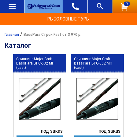
0
РЫБОЛОВНЫЕ ТУРЫ
/
Главная
BassPara Строй Fast от 3 970 р.
Каталог
Спиннинг Major Craft
Спиннинг Major Craft
BassPara BPC-632 MH
BassPara BPC-662 MH
(cast)
(cast)
под заказ
под заказ