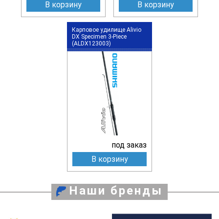
В корзину
В корзину
Карповое удилище Alivio
DX Specimen 3-Piece
(ALDX123003)
под заказ
В корзину
Наши бренды